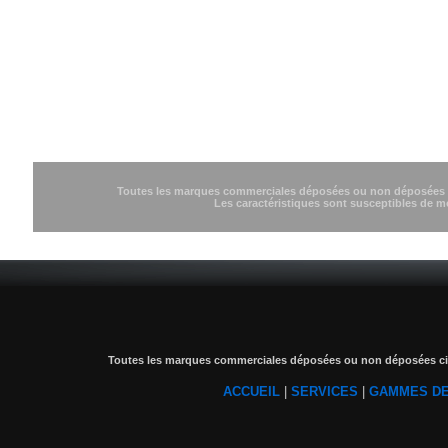
Toutes les marques commerciales déposées ou non déposées cit
Les caractéristiques sont susceptibles de m
Toutes les marques commerciales déposées ou non déposées cité
ACCUEIL
|
SERVICES
|
GAMMES DE